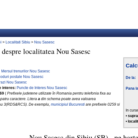
i
>
Localitati Sibiu
>
Nou Sasesc
 despre localitatea Nou Sasesc
Calcu
:
Mersul trenurilor Nou Sasesc
oduri postale Nou Sasesc
De la:
razi Nou Sasesc
e interes:
Puncte de Interes Nou Sasesc
Pana l
a69
(
Prefixele judetene utilizate în Romania pentru telefonia fixa au
 patru caractere. Litera
a
din schema poate avea valoarea
au 3(RDS&RCS). De exemplu,
municipiul Bucuresti
are prefixele 0259 si
In cura
•
supra
•
local
Nou Sasesc din Sibiu (SB) - pe hart