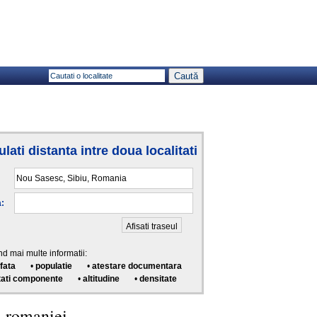
lati distanta intre doua localitati
a:
nd mai multe informatii:
fata
•
populatie
•
atestare documentara
itati componente
•
altitudine
•
densitate
a romaniei