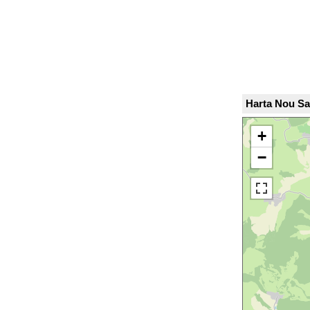
Harta Nou Sa
+
−