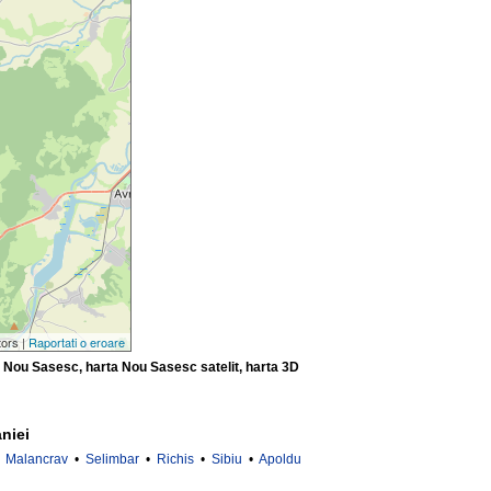
tors |
Raportati o eroare
r Nou Sasesc, harta Nou Sasesc satelit, harta 3D
niei
•
Malancrav
•
Selimbar
•
Richis
•
Sibiu
•
Apoldu