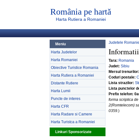
România pe hartă
Harta Rutiera a Romaniei
Judetele Romanie
Meniu
Informatii
Harta Judetelor
Harta Romaniei
Tara:
Romania
Judet:
Sibiu
Obiective Turistice Romania
Mersul trenurilor
Harta Rutiera a Romaniei
Coduri postale:
C
Lista strazilor:
St
Distante Rutiere
Lista punctelor d
Harta Lumii
Prefix telefon: 0
Puncte de interes
forma scriptica de
2(Romtelecom) s
Harta CFR
0359.
)
Harta Radare si Camere
Harta Turistca a Romaniei
Linkuri Sponsorizate