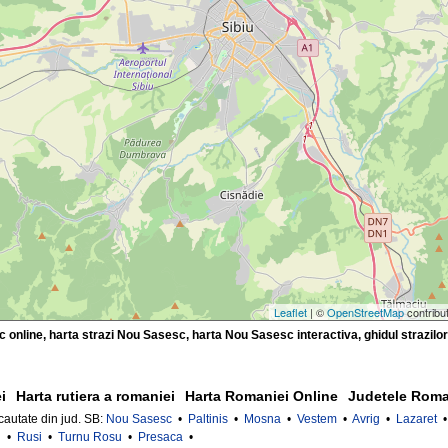
Leaflet
| ©
OpenStreetMap
contribu
online, harta strazi Nou Sasesc, harta Nou Sasesc interactiva, ghidul strazilo
i
Harta rutiera a romaniei
Harta Romaniei Online
Judetele Roma
 cautate din jud. SB:
Nou Sasesc
•
Paltinis
•
Mosna
•
Vestem
•
Avrig
•
Lazaret
l
•
Rusi
•
Turnu Rosu
•
Presaca
•